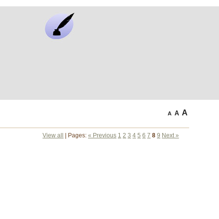
A
A
A
View all
| Pages:
« Previous
1
2
3
4
5
6
7
8
9
Next »