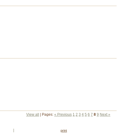
View all
| Pages:
« Previous
1
2
3
4
5
6
7
8
9
Next »
print